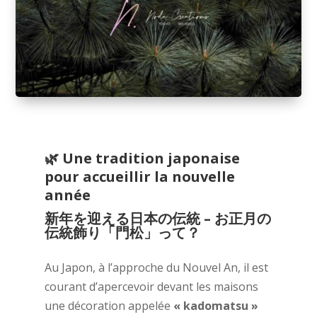
🌿
Une tradition japonaise
pour accueillir la nouvelle
année
新年を迎える日本の伝統 –
お正月の
伝統飾り「門松」って？
Au Japon, à l’approche du Nouvel An, il est
courant d’apercevoir devant les maisons
une décoration appelée
« kadomatsu »