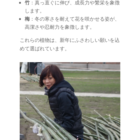
竹
：真っ直ぐに伸び、成長力や繁栄を象徴
します。
梅
：冬の寒さを耐えて花を咲かせる姿が、
高潔さや忍耐力を象徴します。
これらの植物は、新年にふさわしい願いを込
めて選ばれています。