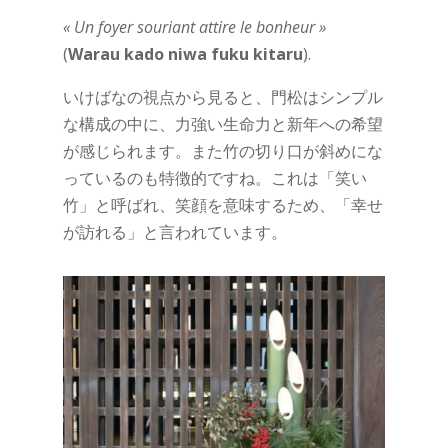
« Un foyer souriant attire le bonheur »
(
Warau kado niwa fuku kitaru
).
いけばなの視点から見ると、門松はシンプル
な構成の中に、力強い生命力と新年への希望
が感じられます。また竹の切り口が斜めにな
っているのも特徴的ですね。これは「笑い
竹」と呼ばれ、笑顔を意味するため、「幸せ
が訪れる」と言われています。