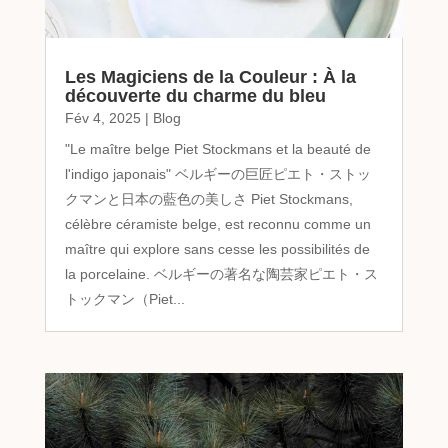
Les Magiciens de la Couleur : À la
découverte du charme du bleu
Fév 4, 2025
|
Blog
"Le maître belge Piet Stockmans et la beauté de
l'indigo japonais" ベルギーの巨匠ピエト・ストッ
クマンと日本の藍色の美しさ Piet Stockmans,
célèbre céramiste belge, est reconnu comme un
maître qui explore sans cesse les possibilités de
la porcelaine. ベルギーの著名な陶芸家ピエト・ス
トックマン（Piet...