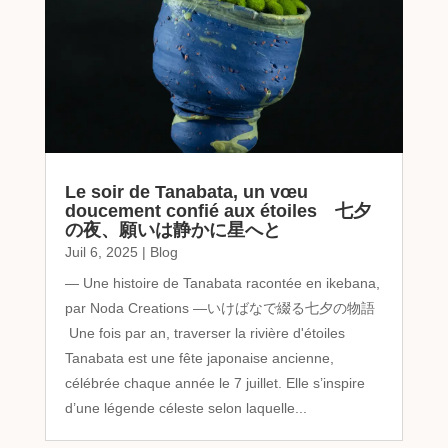
Le soir de Tanabata, un vœu
doucement confié aux étoiles 七夕
の夜、願いは静かに星へと
Juil 6, 2025
|
Blog
— Une histoire de Tanabata racontée en ikebana,
par Noda Creations —いけばなで綴る七夕の物語
Une fois par an, traverser la rivière d'étoiles
Tanabata est une fête japonaise ancienne,
célébrée chaque année le 7 juillet. Elle s’inspire
d’une légende céleste selon laquelle...