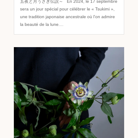
五夜と月うさぎ伝説～ En 2024, le 17 septembre
sera un jour spécial pour célébrer le « Tsukimi »,
une tradition japonaise ancestrale où l'on admire
la beauté de la lune....