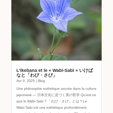
L’Ikebana et le « Wabi-Sabi » いけば
なと「わび・さび」
Avr 9, 2025
|
Blog
Une philosophie esthétique ancrée dans la culture
japonaise ― 日本文化に息づく美の哲学 Qu’est-ce
que le Wabi-Sabi ? 「わび・さび」とは？Le
Wabi-Sabi est une esthétique profondément