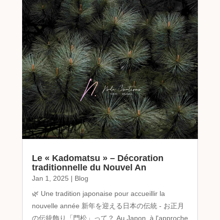
Le « Kadomatsu » – Décoration
traditionnelle du Nouvel An
Jan 1, 2025
|
Blog
🌿 Une tradition japonaise pour accueillir la
nouvelle année 新年を迎える日本の伝統 - お正月
の伝統飾り「門松」って？ Au Japon, à l'approche