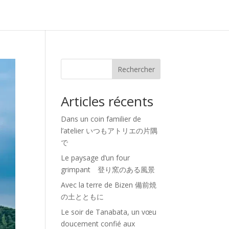
Rechercher
Articles récents
Dans un coin familier de
l’atelier いつもアトリエの片隅
で
Le paysage d’un four
grimpant 登り窯のある風景
Avec la terre de Bizen 備前焼
の土とともに
Le soir de Tanabata, un vœu
doucement confié aux