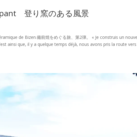
r grimpant 登り窯のある風景
la céramique de Bizen.備前焼をめぐる旅、第2弾。 « Je construis un nouv
’est ainsi que, il y a quelque temps déjà, nous avons pris la route vers