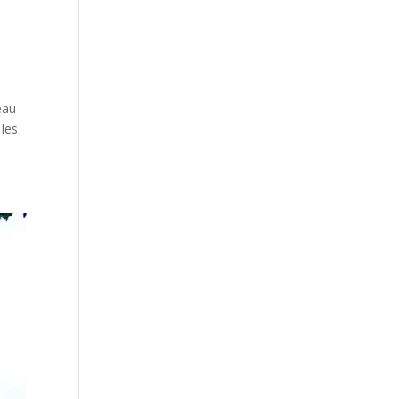
eau
 les