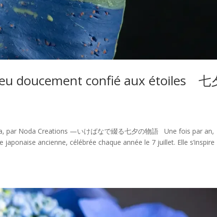
 vœu doucement confié aux étoiles 
と
kebana, par Noda Creations —いけばなで綴る七夕の物語 Une fois par an,
te japonaise ancienne, célébrée chaque année le 7 juillet. Elle s’inspire