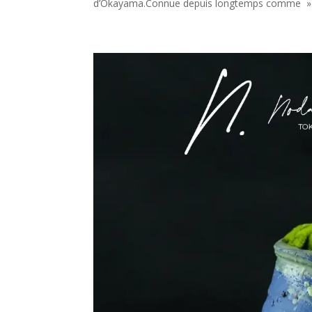
d’Okayama.Connue depuis longtemps comme » l