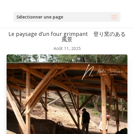
Sélectionner une page
Le paysage d’un four grimpant 登り窯のある
風景
Août 11, 2025