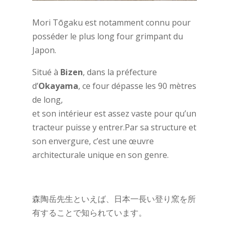
Mori Tōgaku est notamment connu pour
posséder le plus long four grimpant du
Japon.
Situé à
Bizen
, dans la préfecture
d’
Okayama
, ce four dépasse les 90 mètres
de long,
et son intérieur est assez vaste pour qu’un
tracteur puisse y entrer.Par sa structure et
son envergure, c’est une œuvre
architecturale unique en son genre.
森陶岳先生といえば、日本一長い登り窯を所
有することで知られています。