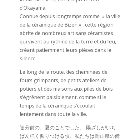
d’Okayama.
Connue depuis longtemps comme » la ville
de la céramique de Bizen « , cette région
abrite de nombreux artisans céramistes
qui vivent au rythme de la terre et du feu,
créant patiemment leurs pièces dans le
silence.
Le long de la route, des cheminées de
fours grimpants, de petits ateliers de
potiers et des maisons aux piles de bois
s’égrènent paisiblement, comme si le
temps de la céramique s’écoulait
lentement dans toute la ville.
随分前の、夏のことでした。 陽ざしがいち
ばん強く照りつける頃、私たちは岡山県の備