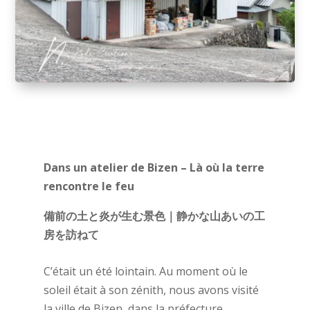
Dans un atelier de Bizen – Là où la terre
rencontre le feu
備前の土と炎が生む景色｜静かな山あいの工
房を訪ねて
C’était un été lointain. Au moment où le
soleil était à son zénith, nous avons visité
la ville de Bizen, dans la préfecture