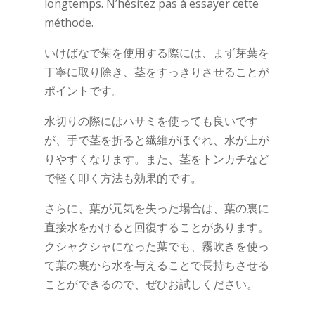
longtemps. N’hésitez pas à essayer cette
méthode.
いけばなで菊を使用する際には、まず芽葉を
丁寧に取り除き、茎をすっきりさせることが
ポイントです。
水切りの際にはハサミを使っても良いです
が、手で茎を折ると繊維がほぐれ、水が上が
りやすくなります。また、茎をトンカチなど
で軽く叩く方法も効果的です。
さらに、葉が元気を失った場合は、葉の裏に
直接水をかけると回復することがあります。
クシャクシャになった葉でも、霧吹きを使っ
て葉の裏から水を与えることで長持ちさせる
ことができるので、ぜひお試しください。