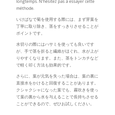
longtemps. N’hésitez pas à essayer cette
méthode.
いけばなで菊を使用する際には、まず芽葉を
丁寧に取り除き、茎をすっきりさせることが
ポイントです。
水切りの際にはハサミを使っても良いです
が、手で茎を折ると繊維がほぐれ、水が上が
りやすくなります。また、茎をトンカチなど
で軽く叩く方法も効果的です。
さらに、葉が元気を失った場合は、葉の裏に
直接水をかけると回復することがあります。
クシャクシャになった葉でも、霧吹きを使っ
て葉の裏から水を与えることで長持ちさせる
ことができるので、ぜひお試しください。